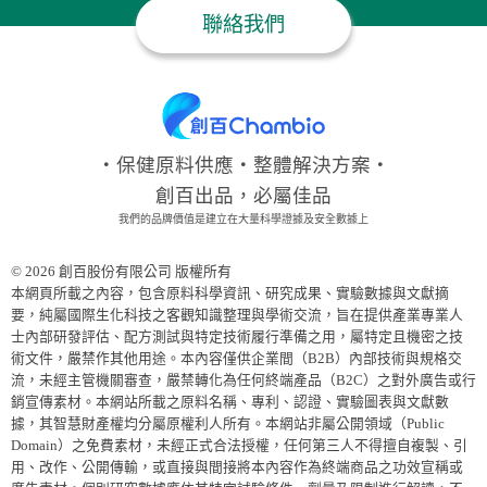
聯絡我們
‧保健原料供應‧整體解決方案‧
創百出品，必屬佳品
我們的品牌價值是建立在大量科學證據及安全數據上
© 2026 創百股份有限公司 版權所有
本網頁所載之內容，包含原料科學資訊、研究成果、實驗數據與文獻摘
要，純屬國際生化科技之客觀知識整理與學術交流，旨在提供產業專業人
士內部研發評估、配方測試與特定技術履行準備之用，屬特定且機密之技
術文件，嚴禁作其他用途。本內容僅供企業間（B2B）內部技術與規格交
流，未經主管機關審查，嚴禁轉化為任何終端產品（B2C）之對外廣告或行
銷宣傳素材。本網站所載之原料名稱、專利、認證、實驗圖表與文獻數
據，其智慧財產權均分屬原權利人所有。本網站非屬公開領域（Public
Domain）之免費素材，未經正式合法授權，任何第三人不得擅自複製、引
用、改作、公開傳輸，或直接與間接將本內容作為終端商品之功效宣稱或