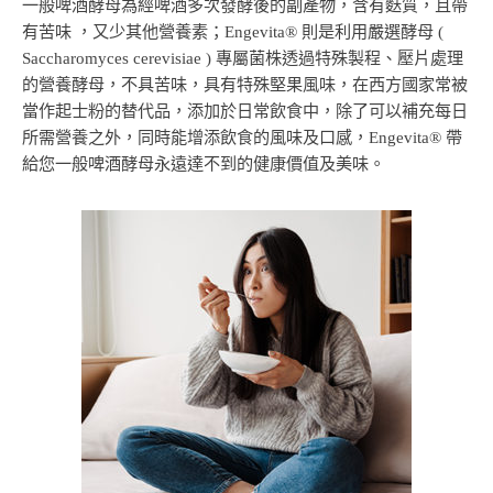
一般啤酒酵母為經啤酒多次發酵後的副產物，含有麩質，且帶
有苦味 ，又少其他營養素；Engevita® 則是利用嚴選酵母 (
Saccharomyces cerevisiae ) 專屬菌株透過特殊製程、壓片處理
的營養酵母，不具苦味，具有特殊堅果風味，在西方國家常被
當作起士粉的替代品，添加於日常飲食中，除了可以補充每日
所需營養之外，同時能增添飲食的風味及口感，Engevita® 帶
給您一般啤酒酵母永遠達不到的健康價值及美味。